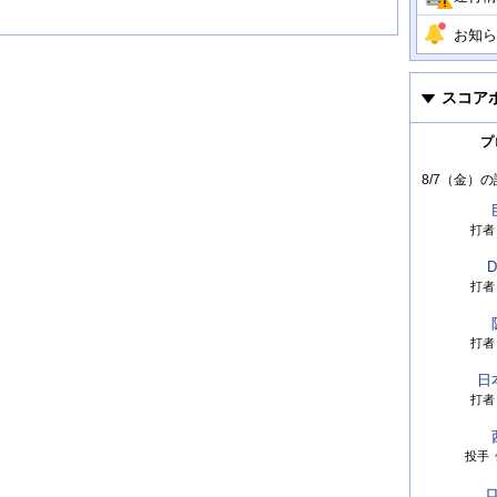
お知ら
スコア
プ
8/7（金）
の
打者
D
打者
打者
日
打者
投手