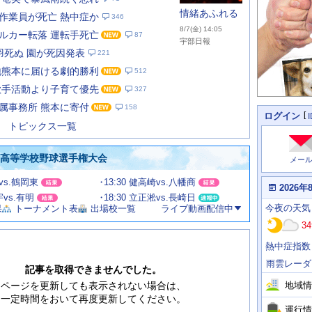
情緒あふれる
作業員が死亡 熱中症か
346
8/7(金) 14:05
ルカー転落 運転手死亡
87
宇部日報
羽死ぬ 園が死因発表
221
地熊本に届ける劇的勝利
512
あ
な
歌手活動より子育て優先
327
た
属事務所 熊本に寄付
158
の
個
ログイン
人
ス
トピックス一覧
に
テ
関
ー
わ
国高等学校野球選手権大会
メー
タ
る
情
ス
甲vs.鶴岡東
13:30 健高崎vs.八幡商
報
本
2026年
日
宇vs.有明
18:30 立正淞vs.長崎日
今
の
今夜
の天気
果
トーナメント表
出場校一覧
ライブ動画配信中
日
天
明
34
気
日
、
の
熱中症指数
運
天
行
気
雨雲レーダ
情
記事を取得できませんでした。
報
地域情
ページを更新しても表示されない場合は、
一定時間をおいて再度更新してください。
運行情