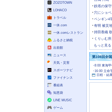
く
ZOZOTOWN
ス
鉄塔の保守
LOHACO
穴にショベ
トラベル
ペンギン4
一休.com
有明 被災
持田香織 
一休.comレストラン
くりぃむ所
ふるさと納税
もっと見る
出前館
ニュース
第108回全
天気・災害
試
8:00 東海
合
スポーツナビ
16:00 立命
お
情
日程・結
報
す
ファイナンス
す
番組表
め
の
知恵袋
記
事
LINE MUSIC
ゲーム