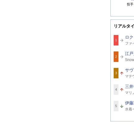
投手
リアルタ
ロク
1
関
ファ
連
ワ
江戸
ー
2
関
ド
Sno
連
2
ワ
サヴ
ー
3
関
ド
マテ
連
ワ
三井
ー
4
関
ド
マリ
連
ワ
伊藤
ー
5
関
ド
水着
連
ワ
ー
ド