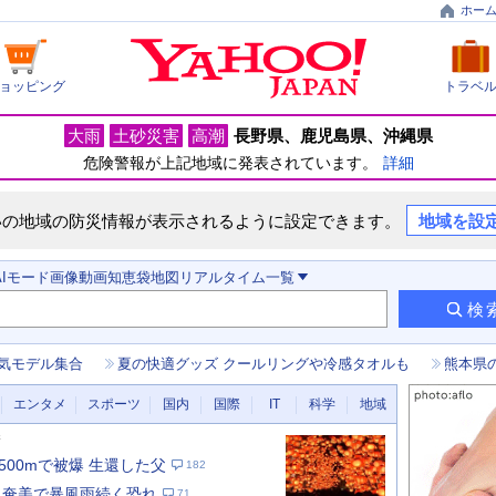
ホー
ョッピング
トラベ
大雨
土砂災害
高潮
長野県
鹿児島県
沖縄県
危険警報が上記地域に発表されています。
詳細
いの地域の防災情報が表示されるように設定できます。
地域を設
AIモード
画像
動画
知恵袋
地図
リアルタイム
一覧
検
気モデル集合
夏の快適グッズ クールリングや冷感タオルも
熊本県
エンタメ
スポーツ
国内
国際
IT
科学
地域
新
500mで被爆 生還した父
182
・奄美で暴風雨続く恐れ
71