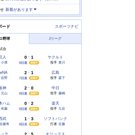
せ
新着があります
ボード
スポーツナビ
ロ野球
Jリーグ
試合
巨人
0
-
1
ヤクルト
小濱
投手
奥川
8回裏
eNA
2
-
1
広島
佐野
投手
森下
7回裏
阪神
2
-
0
中日
元山
投手
藤嶋
8回裏
本ハム
0
-
2
楽天
有薗
投手
九谷
8回裏
西武
1
-
3
ソフトバンク
佐藤隼
打者
近藤
8回表
ロッテ
2
-
5
オリックス