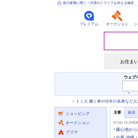
徳川家康に聞く！渋滞のイライラを抑える極意
プレミアム
オークション
シ
災
害
情
報
お住ま
検
ウェブ
索
主
キ
ー
な
お
トミカ 働く車や往年の名車など人
ワ
サ
知
ー
ー
ニ
ら
ド
主要
経済
ュ
ショッピング
せ
ビ
入
ー
力
主
ス
ス
オークション
8/7(金) 19:28更
補
要
助
ニ
爆心地から
フリマ
を
ュ
開
ー
台風 沖縄