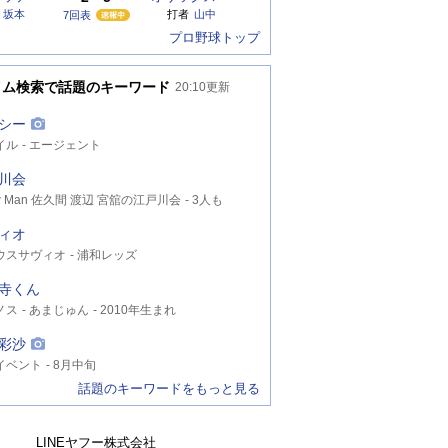
坂本
打者
山中
7回表
プロ野球トップ
イム検索で話題のキーワード
20:10
更新
シー
イル
エージェント
川会
w Man 佐久間 渡辺 宮舘の江戸川会
3人も
人目
ィオ
ウスサヴィオ
浦和レッズ
寺くん
ノス
あまじゅん
2010年生まれ
彩沙
イベント
8月中旬
話題のキーワードをもっと見る
LINEヤフー株式会社