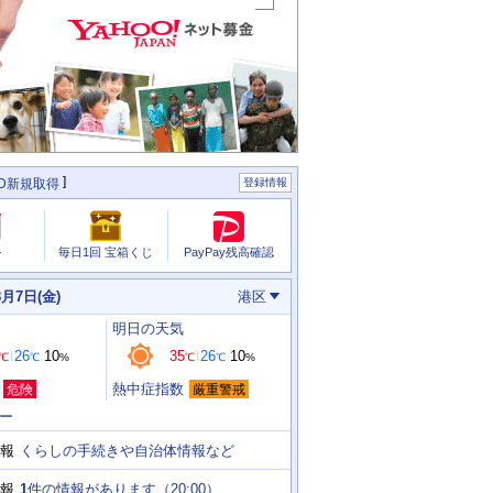
ID新規取得
登録情報
PayPay残高確認
ル
毎日1回 宝箱くじ
8月7日(金)
港区
明日
の天気
26
10
35
26
10
℃
℃
%
℃
℃
%
熱中症指数
危険
厳重警戒
ー
くらしの手続きや自治体情報など
報
1
件の情報があります（
20:00
）
報