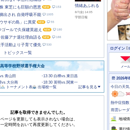
情緒あふれる
株 東芝にも巨額の恩恵
153
8/7(金) 14:05
摘出され 自発呼吸不能
1005
宇部日報
ウサギの島」に異変
55
1年少ゴールで久保建英超え
180
あ
な
 佐藤アナ退社理由語る
166
た
歌手活動より子育て優先
530
の
個
ログイン
人
ス
トピックス一覧
に
テ
関
ー
わ
国高等学校野球選手権大会
メー
タ
る
情
ス
館vs.青山田
13:30 白樺vs.東日昌
報
本
2026年
日
文理vs.大分商
18:30 英明vs.関東一
今
の
今日
の天気
果
トーナメント表
出場校一覧
記事を見る
日
天
明
34
気
日
、
の
熱中症指数
運
天
行
気
雨雲レーダ
情
記事を取得できませんでした。
報
地域情
ページを更新しても表示されない場合は、
一定時間をおいて再度更新してください。
運行情