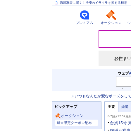
徳川家康に聞く！渋滞のイライラを抑える極意
プレミアム
オークション
シ
災
害
情
報
お住ま
検
ウェブ
索
キ
ー
お
いつもなんだか変なポーズをし
ワ
知
ー
ニ
ら
ド
ピックアップ
主要
経済
ュ
せ
入
ー
力
主
ス
オークション
8/7(金) 22:52更
補
要
主
助
ニ
台風15号
週末限定クーポン配布
な
を
ュ
サ
開
ー
国税不祥事