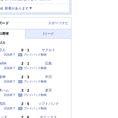
せ
新着があります
ボード
スポーツナビ
ロ野球
Jリーグ
試合
巨人
0
-
1
ヤクルト
試合終了
プレイバック動画
eNA
2
-
1
広島
試合終了
プレイバック動画
阪神
2
-
3
中日
試合終了
プレイバック動画
本ハム
3
-
2
楽天
試合終了
プレイバック動画
西武
2
-
5
ソフトバンク
試合終了
プレイバック動画
ロッテ
2
-
6
オリックス