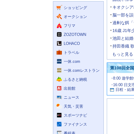
く
ー
ス
キオクシア
ショッピング
ビ
ス
脳一部を誤
オークション
過剰な餌「
フリマ
16歳 J
ZOZOTOWN
池田と結婚
LOHACO
持田香織 
トラベル
もっと見る
一休.com
第108回全
一休.comレストラン
試
8:00 遊学
ふるさと納税
合
16:00 日
お
情
出前館
日程・結
報
す
す
ニュース
め
天気・災害
の
記
スポーツナビ
事
ファイナンス
番組表