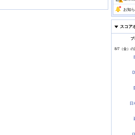
お知ら
スコア
プ
8/7（金）
の
D
日