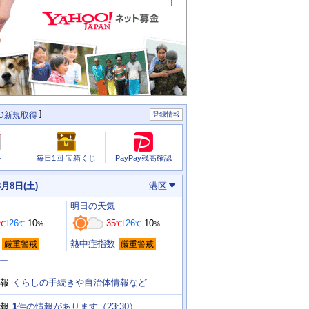
ID新規取得
登録情報
PayPay残高確認
ル
毎日1回 宝箱くじ
8月8日(土)
港区
明日
の天気
26
10
35
26
10
℃
℃
%
℃
℃
%
熱中症指数
厳重警戒
厳重警戒
ー
くらしの手続きや自治体情報など
報
1
件の情報があります（
23:30
）
報