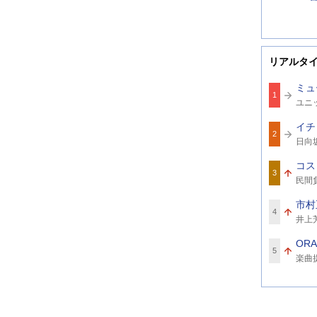
リアルタ
ミュ
1
関
ユニ
連
ワ
イチ
ー
2
関
ド
日向
連
ワ
コス
ー
3
関
ド
民間
連
ワ
市村
ー
4
関
ド
井上
連
ワ
ORA
ー
5
関
ド
楽曲
連
ワ
ー
ド