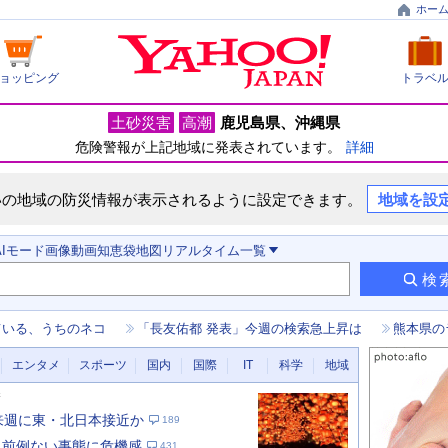
ホー
ョッピング
トラベ
土砂災害
高潮
鹿児島県
沖縄県
危険警報が上記地域に発表されています。
詳細
いの地域の防災情報が表示されるように設定できます。
地域を設
AIモード
画像
動画
知恵袋
地図
リアルタイム
一覧
検
ている、うちのネコ
「長友佑都 発表」今週の検索急上昇は
熊本県の
エンタメ
スポーツ
国内
国際
IT
科学
地域
新
 来週に東・北日本接近か
189
 前例ない事態に危機感
431