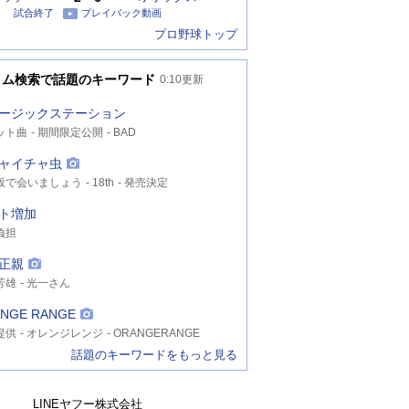
試合終了
プレイバック動画
プロ野球トップ
イム検索で話題のキーワード
0:10
更新
ージックステーション
ット曲
期間限定公開
BAD
ャイチャ虫
坂で会いましょう
18th
発売決定
ト増加
負担
正親
芳雄
光一さん
NGE RANGE
提供
オレンジレンジ
ORANGERANGE
話題のキーワードをもっと見る
LINEヤフー株式会社