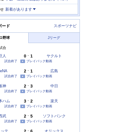
せ
新着があります
ボード
スポーツナビ
ロ野球
Jリーグ
試合
巨人
0
-
1
ヤクルト
試合終了
プレイバック動画
eNA
2
-
1
広島
試合終了
プレイバック動画
阪神
2
-
3
中日
試合終了
プレイバック動画
本ハム
3
-
2
楽天
試合終了
プレイバック動画
西武
2
-
5
ソフトバンク
試合終了
プレイバック動画
ロッテ
2
-
6
オリックス