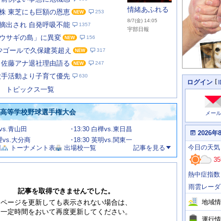
情緒あふれる
株 東芝にも巨額の恩恵
253
8/7(金) 14:05
摘出され 自発呼吸不能
1357
宇部日報
ウサギの島」に異変
156
1年少ゴールで久保建英超え
317
あ
な
 佐藤アナ退社理由語る
247
た
歌手活動より子育て優先
630
の
個
ログイン
人
ス
トピックス一覧
に
テ
関
ー
わ
国高等学校野球選手権大会
メー
タ
る
情
ス
館vs.青山田
13:30 白樺vs.東日昌
報
本
2026年
日
文理vs.大分商
18:30 英明vs.関東一
今
の
今日
の天気
果
トーナメント表
出場校一覧
記事を見る
日
天
明
35
気
日
、
の
熱中症指数
運
天
行
気
雨雲レーダ
情
記事を取得できませんでした。
報
地域情
ページを更新しても表示されない場合は、
一定時間をおいて再度更新してください。
運行情