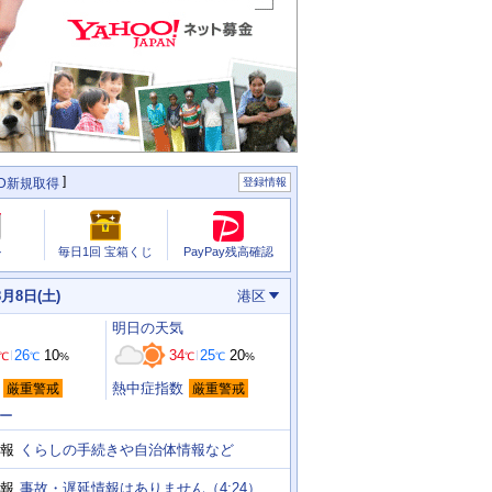
ID新規取得
登録情報
PayPay残高確認
ル
毎日1回 宝箱くじ
8月8日(土)
港区
明日
の天気
26
10
34
25
20
℃
℃
%
℃
℃
%
熱中症指数
厳重警戒
厳重警戒
ー
くらしの手続きや自治体情報など
報
事故・遅延情報はありません（4:24）
報