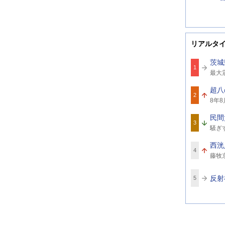
リアルタ
茨城
1
関
最大
連
ワ
超八
ー
2
関
ド
8年8
連
ワ
民間
ー
3
関
ド
騒ぎ
連
ワ
西洸
ー
4
関
ド
藤牧
連
ワ
ー
反射
5
ド