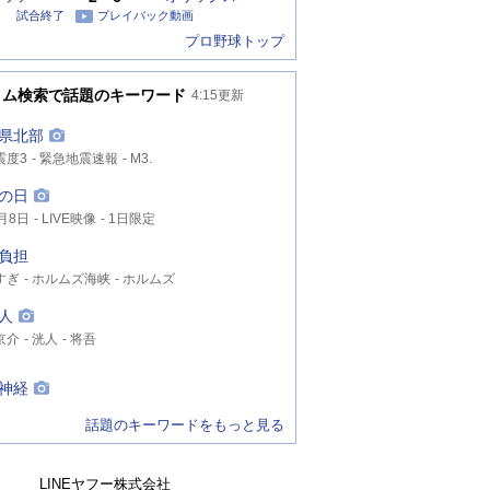
試合終了
プレイバック動画
プロ野球トップ
イム検索で話題のキーワード
4:15
更新
県北部
震度3
緊急地震速報
M3.
の日
月8日
LIVE映像
1日限定
負担
すぎ
ホルムズ海峡
ホルムズ
人
京介
洸人
将吾
神経
話題のキーワードをもっと見る
LINEヤフー株式会社