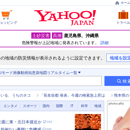
ホー
ョッピング
トラベ
土砂災害
高潮
鹿児島県
沖縄県
危険警報が上記地域に発表されています。
詳細
いの地域の防災情報が表示されるように設定できます。
地域を設
AIモード
画像
動画
知恵袋
地図
リアルタイム
一覧
検
ている、うちのネコ
「長友佑都 発表」今週の検索急上昇は
熊本県の
エンタメ
スポーツ
国内
国際
IT
科学
地域
新
 来週に東・北日本接近か
242
 前例ない事態に危機感
595