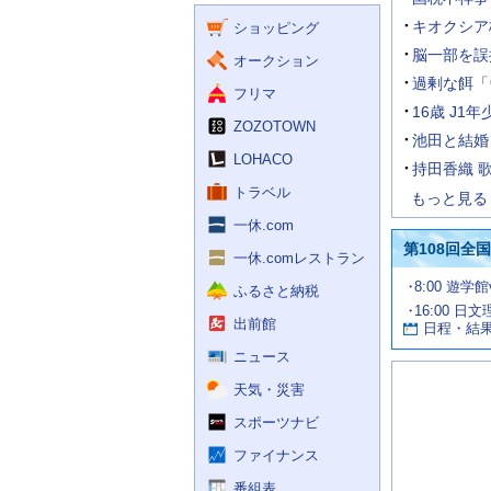
く
ー
ス
キオクシア
ショッピング
ビ
ス
脳一部を誤
オークション
過剰な餌「
フリマ
16歳 J
ZOZOTOWN
池田と結婚
LOHACO
持田香織 
トラベル
もっと見る
一休.com
第108回全
一休.comレストラン
試
8:00 遊学
ふるさと納税
合
16:00 日
お
情
出前館
日程・結
報
す
す
ニュース
め
天気・災害
の
記
スポーツナビ
事
ファイナンス
番組表