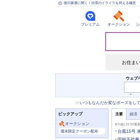
徳川家康に聞く！渋滞のイライラを抑える極意
プレミアム
オークション
シ
災
害
情
報
お住ま
検
ウェブ
索
キ
ー
お
いつもなんだか変なポーズをし
ワ
知
ー
ニ
ら
ド
ピックアップ
主要
経済
ュ
せ
入
ー
力
主
ス
オークション
8/7(金) 22:52更
補
要
主
助
ニ
台風15号
週末限定クーポン配布
な
を
ュ
サ
開
ー
国税不祥事