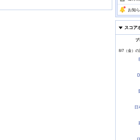
お知ら
スコア
プ
8/7（金）
の
D
日