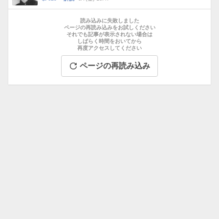
数
メ
お
ン
す
読み込みに失敗しました
ト
す
ページの再読み込みをお試しください
数
それでも記事が表示されない場合は
め
しばらく時間をおいてから
記
再度アクセスしてください
事
ページの再読み込み