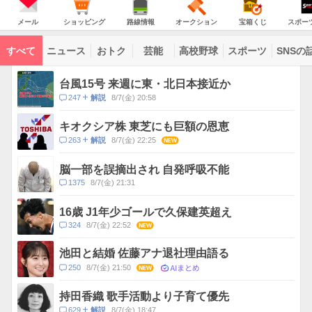
JAPAN
天
温
気
ダ
の
気
ー
メ
シ
路
オ
宝
ス
主
ー
ョ
線
ー
箱
ポ
メール
ショッピング
路線情報
オークション
宝箱くじ
スポー
な
ル
ッ
情
ク
く
ー
サ
ピ
報
シ
じ
ツ
ー
コ
ン
ョ
ナ
ビ
すべて
ニュース
おトク
芸能
高校野球
スポーツ
SNSの
グ
ン
ビ
ン
ス
テ
ト
ン
ピ
台風15号 来週に東・北日本接近か
ツ
ッ
一
コ
247
8/7(金) 20:58
解説
ク
覧
メ
ス
ン
キオクシア株 東芝にも巨額の恩恵
ト
コ
263
8/7(金) 22:25
NEW
解説
数
メ
ン
脳一部を誤摘出され 自発呼吸不能
ト
コ
1375
8/7(金) 21:31
数
メ
ン
16歳 J1年少ゴールで久保建英超え
ト
コ
324
8/7(金) 22:52
NEW
数
メ
ン
池田と結婚 佐藤アナ退社理由語る
ト
AIまとめ
コ
250
8/7(金) 21:50
NEW
数
メ
ン
持田香織 歌手活動より子育て優先
ト
コ
629
8/7(金) 18:47
解説