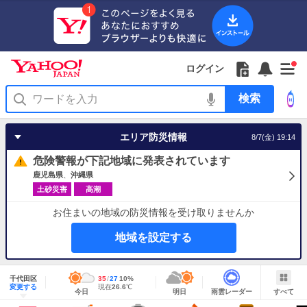
Yahoo!
Yahoo!
フ
フ
Yahoo!
お
サ
Yahoo!
新
JAPAN
ログイン
JAPAN
ォ
ォ
JAPAN
知
イ
JAPAN
着
ア
ロ
ロ
か
ら
ド
ID
Yahoo!
着
プ
ー
ー
ら
せ
メ
で
検
せ
リ
を
の
一
ニ
ロ
索
替
を
開
お
覧
ュ
グ
え
使
く
知
を
ー
イ
テ
う
エリア防災情報
8/7(金) 19:14
ら
開
を
ン
ー
せ
く
開
マ
危険警報が下記地域に発表されています
く
あ
り
鹿児島県
沖縄県
土砂災害
高潮
お住まいの地域の防災情報を受け取りませんか
地域を設定する
地
域
千代田区
最
35
最
降
27
10
%
情
明
雨
す
今
変更する
高
低
水
現
現在
26.6
℃
報
今日
明日
雨雲レーダー
すべて
日
雲
べ
日
気
気
確
在
の
レ
て
の
温
温
率
気
Yahoo!
天
ー