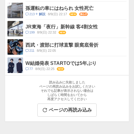
メ
ン
孫運転の車にはねられ 女性死亡
ト
コ
213
8/9(日) 22:17
NEW
関心
解説
数
メ
ン
JR東海「夜行」新幹線 客4割女性
ト
コ
199
8/9(日) 22:32
NEW
数
メ
ン
西武・渡部に打球直撃 眼窩底骨折
ト
コ
211
8/9(日) 22:05
数
メ
ン
W結婚発表 STARTOでは5年ぶり
ト
コ
77
8/9(日) 22:25
NEW
数
メ
お
ン
す
読み込みに失敗しました
ト
す
ページの再読み込みをお試しください
数
それでも記事が表示されない場合は
め
しばらく時間をおいてから
記
再度アクセスしてください
事
ページの再読み込み