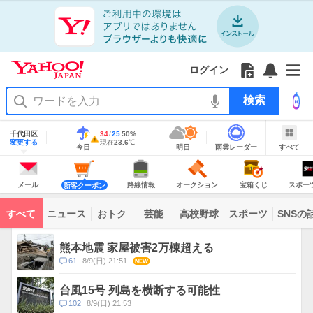
Yahoo!
Yahoo!
フ
フ
Yahoo!
お
サ
Yahoo!
JAPAN
ログイン
JAPAN
ォ
ォ
JAPAN
知
イ
JAPAN
ア
ロ
ロ
か
ら
ド
ID
Yahoo!
プ
ー
ー
ら
せ
メ
で
検
リ
を
の
一
ニ
ロ
索
を
開
お
覧
ュ
グ
使
地
く
知
を
ー
イ
域
千代田区
最
34
最
降
25
50
%
う
情
警
ら
開
を
ン
明
雨
す
今
変更する
高
低
水
現
現在
23.6
℃
報
報・
今日
明日
雨雲レーダー
すべて
日
雲
べ
日
気
気
確
在
せ
く
開
注
の
レ
て
の
温
温
率
気
Yahoo!
天
ー
く
意
JAPAN
天
温
気
ダ
報
の
気
ー
メ
シ
シ
路
オ
宝
ス
が
主
ー
ョ
ョ
線
ー
箱
ポ
メール
路線情報
オークション
宝箱くじ
スポー
新客クーポン
な
出
ル
ッ
ッ
情
ク
く
ー
サ
て
ピ
ピ
報
シ
じ
ツ
ー
コ
い
ン
ン
ョ
ナ
ビ
すべて
ニュース
おトク
芸能
高校野球
スポーツ
SNSの
グ
グ
ン
ビ
ン
ま
ス
す
テ
ト
ン
ピ
熊本地震 家屋被害2万棟超える
ツ
ッ
一
コ
61
8/9(日) 21:51
NEW
ク
覧
メ
ス
ン
台風15号 列島を横断する可能性
ト
コ
102
8/9(日) 21:53
数