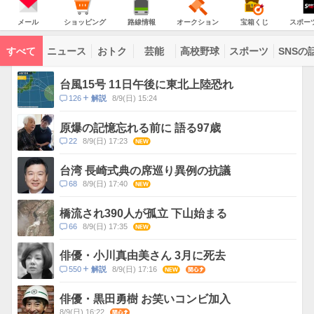
意
JAPAN
天
温
気
ダ
報
の
気
ー
メ
シ
路
オ
宝
ス
が
主
ー
ョ
線
ー
箱
ポ
メール
ショッピング
路線情報
オークション
宝箱くじ
スポー
な
出
ル
ッ
情
ク
く
ー
サ
て
ピ
報
シ
じ
ツ
ー
コ
い
ン
ョ
ナ
ビ
すべて
ニュース
おトク
芸能
高校野球
スポーツ
SNSの
グ
ン
ビ
ン
ま
ス
す
テ
ト
ン
ピ
台風15号 11日午後に東北上陸恐れ
ツ
ッ
一
コ
126
8/9(日) 15:24
解説
ク
覧
メ
ス
ン
原爆の記憶忘れる前に 語る97歳
ト
コ
22
8/9(日) 17:23
NEW
数
メ
ン
台湾 長崎式典の席巡り異例の抗議
ト
コ
68
8/9(日) 17:40
NEW
数
メ
ン
橋流され390人が孤立 下山始まる
ト
コ
66
8/9(日) 17:35
NEW
数
メ
ン
俳優・小川真由美さん 3月に死去
ト
コ
550
8/9(日) 17:16
NEW
関心
解説
数
メ
ン
俳優・黒田勇樹 お笑いコンビ加入
ト
8/9(日) 16:22
関心