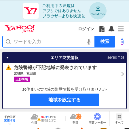
Yahoo!
Yahoo!
フ
フ
Yahoo!
お
サ
Yahoo!
JAPAN
ログイン
JAPAN
ォ
ォ
JAPAN
知
イ
JAPAN
ア
ロ
ロ
か
ら
ド
ID
Yahoo!
プ
ー
ー
ら
せ
メ
で
検
リ
を
の
一
ニ
ロ
索
を
開
お
覧
ュ
グ
使
く
知
を
ー
イ
う
エリア防災情報
8/9(日) 7:25
ら
開
を
ン
せ
く
開
危険警報が下記地域に発表されています
く
宮城県
秋田県
土砂災害
お住まいの地域の防災情報を受け取りませんか
地域を設定する
地
域
千代田区
最
34
最
降
26
20
%
情
警
明
雨
す
今
変更する
高
低
水
現
現在
30.3
℃
報
報・
今日
明日
雨雲レーダー
すべて
日
雲
べ
日
気
気
確
在
注
の
レ
て
の
温
温
率
気
Yahoo!
天
ー