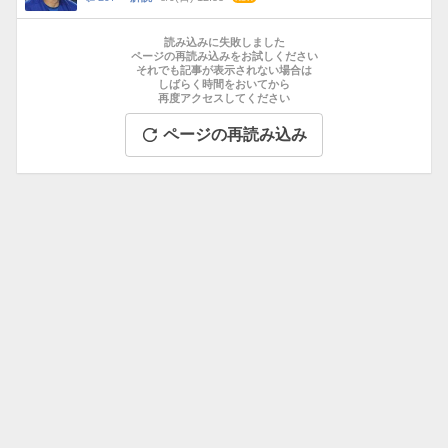
数
メ
お
ン
す
読み込みに失敗しました
ト
す
ページの再読み込みをお試しください
数
それでも記事が表示されない場合は
め
しばらく時間をおいてから
記
再度アクセスしてください
事
ページの再読み込み