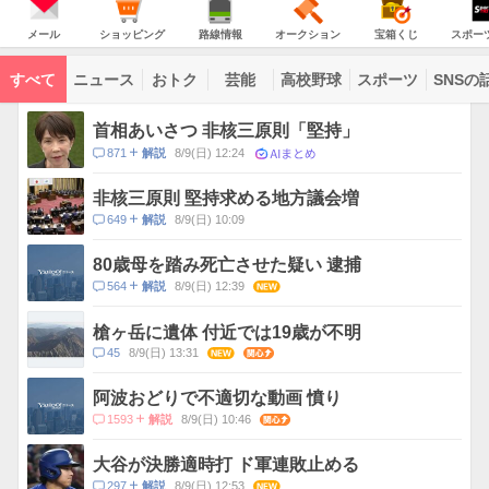
意
JAPAN
天
気
ダ
報
の
気
ー
メ
シ
路
オ
宝
ス
が
主
ー
ョ
線
ー
箱
ポ
メール
ショッピング
路線情報
オークション
宝箱くじ
スポー
な
出
ル
ッ
情
ク
く
ー
サ
て
ピ
報
シ
じ
ツ
ー
コ
い
ン
ョ
ナ
ビ
すべて
ニュース
おトク
芸能
高校野球
スポーツ
SNSの
グ
ン
ビ
ン
ま
ス
す
テ
ト
ン
ピ
首相あいさつ 非核三原則「堅持」
ツ
ッ
一
AIまとめ
コ
871
8/9(日) 12:24
解説
ク
覧
メ
ス
ン
非核三原則 堅持求める地方議会増
ト
コ
649
8/9(日) 10:09
解説
数
メ
ン
80歳母を踏み死亡させた疑い 逮捕
ト
コ
564
8/9(日) 12:39
NEW
解説
数
メ
ン
槍ヶ岳に遺体 付近では19歳が不明
ト
コ
45
8/9(日) 13:31
NEW
関心
数
メ
ン
阿波おどりで不適切な動画 憤り
ト
コ
1593
8/9(日) 10:46
関心
解説
数
メ
ン
大谷が決勝適時打 ド軍連敗止める
ト
コ
297
8/9(日) 12:53
NEW
解説