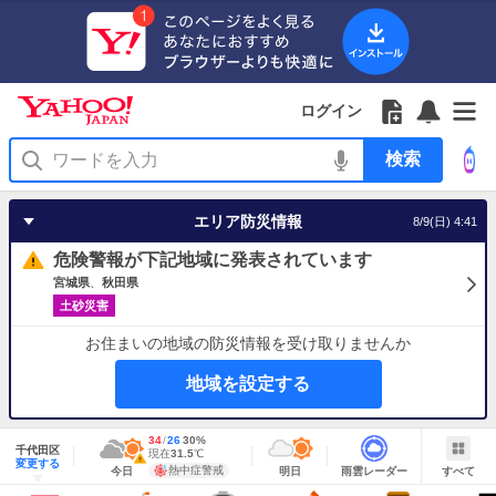
Yahoo!
Yahoo!
フ
フ
Yahoo!
お
サ
Yahoo!
JAPAN
ログイン
JAPAN
ォ
ォ
JAPAN
知
イ
JAPAN
ア
ロ
ロ
か
ら
ド
ID
Yahoo!
プ
ー
ー
ら
せ
メ
で
検
リ
を
の
一
ニ
ロ
索
を
開
お
覧
ュ
グ
使
く
知
を
ー
イ
う
エリア防災情報
8/9(日) 4:41
ら
開
を
ン
せ
く
開
危険警報が下記地域に発表されています
く
宮城県
秋田県
土砂災害
お住まいの地域の防災情報を受け取りませんか
地域を設定する
地
最
34
最
降
26
30
%
域
千代田区
高
低
水
現
現在
31.5
℃
情
警
明
雨
す
今
変更する
気
気
確
在
報
報・
熱中症警戒
今日
明日
雨雲レーダー
すべて
日
雲
べ
日
温
温
率
気
注
の
レ
て
の
Yahoo!
温
天
ー