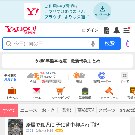
Yahoo!
JAPAN
ア
プ
リ
Yahoo!
の
Yahoo!
フ
フ
Yahoo!
お
サ
Yahoo!
新
JAPAN
ログイン
ご
JAPAN
ォ
ォ
JAPAN
知
イ
JAPAN
着
ア
紹
ロ
ロ
か
ら
ド
ID
Yahoo!
着
プ
介
ー
ー
ら
せ
メ
で
検
せ
リ
を
の
一
ニ
ロ
索
替
を
開
お
覧
ュ
グ
え
使
お
く
知
を
ー
イ
テ
う
知
令和8年熊本地震 最新情報まとめ
ら
開
を
ン
ー
ら
せ
く
開
マ
せ
く
地
あ
最
34
最
降
24
20
%
域
千代田区
り
高
低
水
現
現在
28.4
℃
情
警
明
雨
す
今
変更する
気
気
確
在
報
報・
熱中症警戒
今日
明日
雨雲レーダー
すべて
日
雲
べ
日
温
温
率
気
注
の
レ
て
の
Yahoo!
温
天
ー
意
JAPAN
天
気
ダ
報
の
気
ー
ト
メ
シ
路
オ
宝
が
主
ラ
ー
ョ
線
ー
箱
トラベル
メール
ショッピング
路線情報
オークション
宝箱
な
出
ベ
ル
ッ
情
ク
く
サ
て
ル
ピ
報
シ
じ
ー
コ
い
ン
ョ
ビ
すべて
ニュース
おトク
芸能
高校野球
スポーツ
SNSの
グ
ン
ン
ま
ス
す
テ
ト
ン
ピ
原爆で孤児に 子に背中押され手記
ツ
ッ
一
コ
89
8/6(木) 9:18
NEW
ク
覧