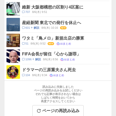
メ
ス
ン
維新 大阪都構想の区割り4区案に
ト
コ
707
8/6(木) 9:51
数
メ
ン
産経新聞 東北での発行を休止へ
ト
コ
601
8/6(木) 10:16
NEW
解説
数
メ
ン
ワタミ「鳥メロ」新規出店の勝算
ト
AIまとめ
コ
51
8/6(木) 9:52
NEW
数
メ
ン
FIFA会長が留任「心から謝罪」
ト
AIまとめ
コ
1096
8/6(木) 8:56
解説
数
メ
ン
ドラマーの三原重夫さん死去
ト
AIまとめ
コ
104
8/6(木) 9:34
数
メ
お
ン
す
読み込みに失敗しました
ト
す
ページの再読み込みをお試しください
数
それでも記事が表示されない場合は
め
しばらく時間をおいてから
記
再度アクセスしてください
事
ページの再読み込み