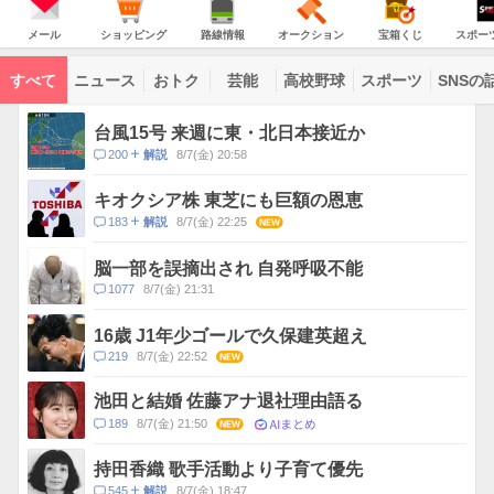
JAPAN
天
温
気
ダ
の
気
ー
メ
シ
路
オ
宝
ス
主
ー
ョ
線
ー
箱
ポ
メール
ショッピング
路線情報
オークション
宝箱くじ
スポー
な
ル
ッ
情
ク
く
ー
サ
ピ
報
シ
じ
ツ
ー
コ
ン
ョ
ナ
ビ
すべて
ニュース
おトク
芸能
高校野球
スポーツ
SNSの
グ
ン
ビ
ン
ス
テ
ト
ン
ピ
台風15号 来週に東・北日本接近か
ツ
ッ
一
コ
200
8/7(金) 20:58
解説
ク
覧
メ
ス
ン
キオクシア株 東芝にも巨額の恩恵
ト
コ
183
8/7(金) 22:25
NEW
解説
数
メ
ン
脳一部を誤摘出され 自発呼吸不能
ト
コ
1077
8/7(金) 21:31
数
メ
ン
16歳 J1年少ゴールで久保建英超え
ト
コ
219
8/7(金) 22:52
NEW
数
メ
ン
池田と結婚 佐藤アナ退社理由語る
ト
AIまとめ
コ
189
8/7(金) 21:50
NEW
数
メ
ン
持田香織 歌手活動より子育て優先
ト
コ
545
8/7(金) 18:47
解説