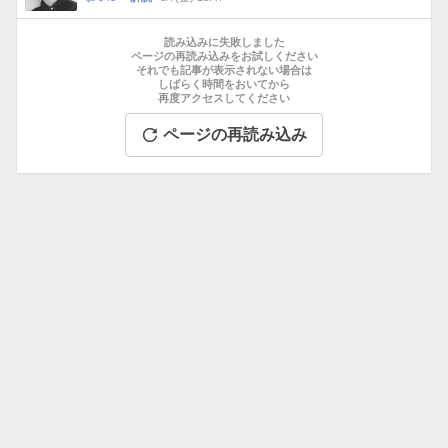
数
メ
お
ン
す
読み込みに失敗しました
ト
す
ページの再読み込みをお試しください
数
それでも記事が表示されない場合は
め
しばらく時間をおいてから
記
再度アクセスしてください
事
ページの再読み込み