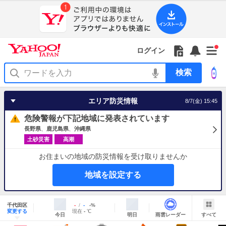
Yahoo!
Yahoo!
フ
フ
Yahoo!
お
サ
Yahoo!
新
JAPAN
ログイン
JAPAN
ォ
ォ
JAPAN
知
イ
JAPAN
着
ア
ロ
ロ
か
ら
ド
ID
Yahoo!
着
プ
ー
ー
ら
せ
メ
で
検
せ
リ
を
の
一
ニ
ロ
索
替
を
開
お
覧
ュ
グ
え
使
く
知
を
ー
イ
テ
う
エリア防災情報
8/7(金) 15:45
ら
開
を
ン
ー
せ
く
開
マ
危険警報が下記地域に発表されています
く
あ
り
長野県
鹿児島県
沖縄県
土砂災害
高潮
お住まいの地域の防災情報を受け取りませんか
地域を設定する
地
域
千代田区
最
最
降
-
-
-
%
情
明
雨
す
今
変更する
高
低
水
現
現在
-
℃
報
今日
明日
雨雲レーダー
すべて
日
雲
べ
日
気
気
確
在
の
レ
て
の
温
温
率
気
Yahoo!
天
ー