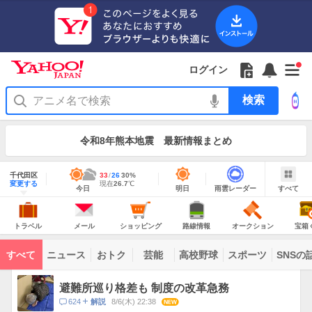
Yahoo!
JAPAN
ア
プ
リ
Yahoo!
の
Yahoo!
フ
フ
Yahoo!
お
サ
Yahoo!
新
JAPAN
ログイン
ご
JAPAN
ォ
ォ
JAPAN
知
イ
JAPAN
着
ア
紹
ロ
ロ
か
ら
ド
ID
Yahoo!
着
プ
介
ー
ー
ら
せ
メ
で
検
せ
リ
を
の
一
ニ
ロ
索
替
を
開
お
覧
ュ
グ
え
使
お
く
知
を
ー
イ
テ
う
知
令和8年熊本地震 最新情報まとめ
ら
開
を
ン
ー
ら
せ
く
開
マ
せ
く
地
あ
域
千代田区
最
33
最
降
26
30
%
り
情
明
雨
す
今
変更する
高
低
水
現
現在
26.7
℃
報
今日
明日
雨雲レーダー
すべて
日
雲
べ
日
気
気
確
在
の
レ
て
の
温
温
率
気
Yahoo!
天
ー
JAPAN
天
温
気
ダ
の
気
ー
ト
メ
シ
路
オ
宝
主
ラ
ー
ョ
線
ー
箱
トラベル
メール
ショッピング
路線情報
オークション
宝箱
な
ベ
ル
ッ
情
ク
く
サ
ル
ピ
報
シ
じ
ー
コ
ン
ョ
ビ
すべて
ニュース
おトク
芸能
高校野球
スポーツ
SNSの
グ
ン
ン
ス
テ
ト
ン
ピ
避難所巡り格差も 制度の改革急務
ツ
ッ
一
コ
624
8/6(木) 22:38
NEW
解説
ク
覧