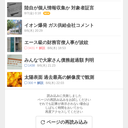
メ
ス
ン
陸自が個人情報収集か 対象者証言
ト
8/7(金) 0:18
NEW
数
イオン爆発 ガス供給会社コメント
8/6(木) 20:29
エース級の財務官僚人事が波紋
コ
3431
8/6(木) 18:53
解説
メ
ン
みんなで大家さん債務超過額 判明
ト
コ
1438
8/6(木) 21:23
数
メ
ン
太陽表面 過去最高の解像度で観測
ト
コ
300
8/6(木) 22:03
解説
数
メ
お
ン
す
読み込みに失敗しました
ト
す
ページの再読み込みをお試しください
数
それでも記事が表示されない場合は
め
しばらく時間をおいてから
記
再度アクセスしてください
事
ページの再読み込み