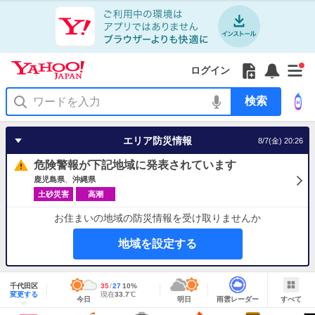
Yahoo!
Yahoo!
フ
フ
Yahoo!
お
サ
Yahoo!
新
JAPAN
ログイン
JAPAN
ォ
ォ
JAPAN
知
イ
JAPAN
着
ア
ロ
ロ
か
ら
ド
ID
Yahoo!
着
プ
ー
ー
ら
せ
メ
で
検
せ
リ
を
の
一
ニ
ロ
索
替
を
開
お
覧
ュ
グ
え
使
く
知
を
ー
イ
テ
う
エリア防災情報
8/7(金) 20:26
ら
開
を
ン
ー
せ
く
開
マ
危険警報が下記地域に発表されています
く
あ
り
鹿児島県
沖縄県
土砂災害
高潮
お住まいの地域の防災情報を受け取りませんか
地域を設定する
地
域
千代田区
最
35
最
降
27
10
%
情
明
雨
す
今
変更する
高
低
水
現
現在
33.7
℃
報
今日
明日
雨雲レーダー
すべて
日
雲
べ
日
気
気
確
在
の
レ
て
の
温
温
率
気
Yahoo!
天
ー