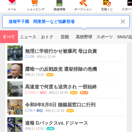
JAPAN
天
温
気
ダ
の
気
ー
メ
シ
路
オ
宝
ス
主
ー
ョ
線
ー
箱
ポ
メール
ショッピング
路線情報
オークション
宝箱くじ
スポー
な
ル
ッ
情
ク
く
ー
サ
ピ
報
シ
じ
ツ
ー
コ
ン
ョ
ナ
ビ
速報甲子園 関東第一など強豪登場
グ
ン
ビ
ン
ス
テ
ン
ツ
すべて
ニュース
おトク
芸能
高校野球
スポーツ
SNSの
一
ト
覧
ピ
無理に学校行かせ被爆死 母は自責
ッ
コ
239
8/8(土) 11:48
ク
メ
ス
ン
露唯一の反戦政党 選挙排除の危機
ト
8/8(土) 13:12
NEW
数
高速道で何度も追突され 一部始終
コ
1593
8/8(土) 10:59
NEW
関心
解説
メ
ン
令和8年8月8日 婚姻届窓口に行列
ト
コ
34
8/8(土) 12:18
NEW
解説
数
メ
ン
速報 Dバックスvs.ドジャース
ト
8/8(土) 12:41
LIVE
数