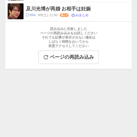
及川光博が再婚 お相手は妊娠
AIまとめ
コ
844
8/8(土) 11:50
関心
メ
お
ン
す
読み込みに失敗しました
ト
す
ページの再読み込みをお試しください
数
それでも記事が表示されない場合は
め
しばらく時間をおいてから
記
再度アクセスしてください
事
ページの再読み込み