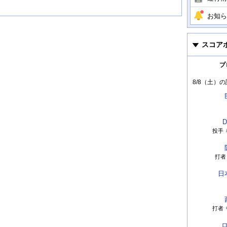
お知ら
スコア
プ
8/8（土）
の
D
投手
打者
日
打者