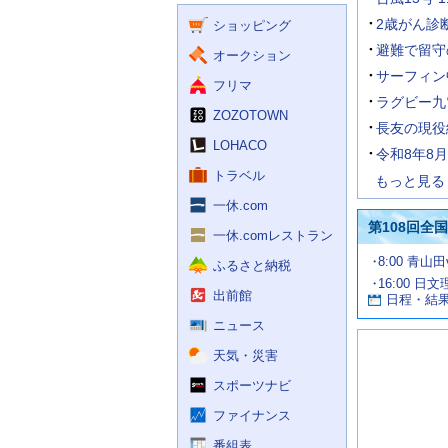
く
ー
ス
2歳がん診断
ショッピング
ビ
ス
避難で留守
オークション
サーフィン
フリマ
ラグビー九
ZOZOTOWN
長友の現役
LOHACO
令和8年8
トラベル
もっと見る
一休.com
第108回全
一休.comレストラン
試
8:00 青山
ふるさと納税
合
16:00 日
お
情
出前館
日程・結
報
す
す
ニュース
め
天気・災害
の
記
スポーツナビ
事
ファイナンス
番組表