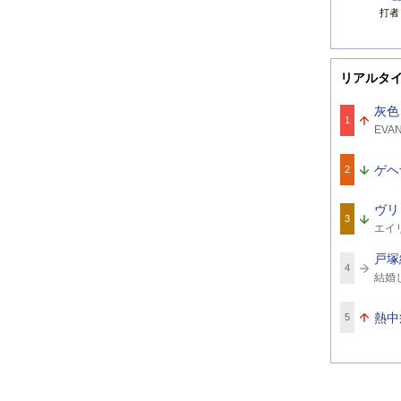
打者
リアルタ
灰色
1
関
EVA
連
ワ
ー
ゲヘ
2
ド
ヴリ
3
関
エイ
連
ワ
戸塚
ー
4
関
ド
結婚
連
ワ
ー
熱中
5
ド