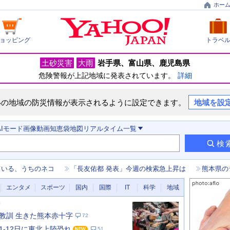
ホー
ョッピング
トラベ
土砂災害
大雨
岩手県
富山県
鹿児島県
危険警報が上記地域に発表されています。
詳細
いの地域の防災情報が表示されるように設定できます。
地域を設
AIモード
画像
動画
知恵袋
地図
リアルタイム
一覧
検
ている、うちのネコ
「長友佑都 発表」今週の検索急上昇は
熊本県の
エンタメ
スポーツ
国内
国際
IT
科学
地域
新
教訓 生きた熊本赤十字
72
11-12日に東北上陸恐れ
51