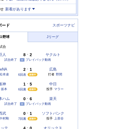
せ
新着があります
ボード
スポーツナビ
ロ野球
Jリーグ
試合
巨人
8
-
2
ヤクルト
試合終了
プレイバック動画
eNA
2
-
1
広島
松本凌
打者
野間
6回表
阪神
1
-
5
中日
坂本
投手
マラー
6回裏
本ハム
0
-
6
楽天
試合終了
プレイバック動画
西武
0
-
1
ソフトバンク
中村剛
投手
上茶谷
7回裏
ロッテ
4
-
0
オリックス