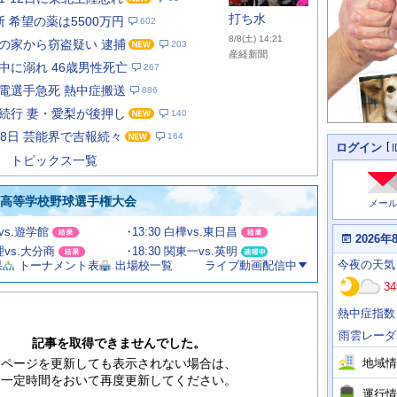
打ち水
 希望の薬は5500万円
602
8/8(土) 14:21
の家から窃盗疑い 逮捕
203
産経新聞
中に溺れ 46歳男性死亡
267
電選手急死 熱中症搬送
886
あ
な
続行 妻・愛梨が後押し
140
た
月8日 芸能界で吉報続々
164
の
個
ログイン
人
ス
トピックス一覧
に
テ
関
ー
わ
国高等学校野球選手権大会
メー
タ
る
情
ス
田vs.遊学館
13:30 白樺vs.東日昌
報
本
2026年
日
文理vs.大分商
18:30 関東一vs.英明
今
の
今夜
の天気
果
トーナメント表
出場校一覧
ライブ動画配信中
日
天
明
34
気
日
、
の
熱中症指数
運
天
行
気
雨雲レーダ
情
記事を取得できませんでした。
報
地域情
ページを更新しても表示されない場合は、
一定時間をおいて再度更新してください。
運行情