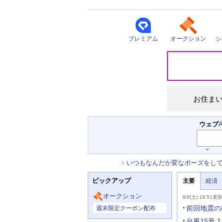
プレミアム
オークション
シ
災
害
情
報
お住ま
検
ウェブ
索
キ
ー
お
いつもなんだか変なポーズをし
ワ
知
ー
ニ
ら
ド
ピックアップ
主要
経済
ュ
せ
入
ー
力
主
ス
オークション
8/8(土) 19:51更
補
要
主
助
ニ
前回地震の
週末限定クーポン配布
な
を
ュ
サ
開
ー
台風15号 