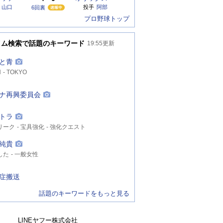
山口
投手
阿部
6回裏
プロ野球トップ
イム検索で話題のキーワード
19:55
更新
と青
N
TOKYO
ナ再興委員会
トラ
リーク
宝具強化
強化クエスト
純貴
した
一般女性
症搬送
話題のキーワードをもっと見る
LINEヤフー株式会社