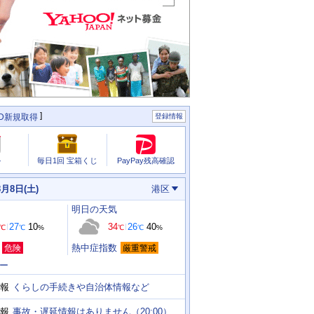
ID新規取得
登録情報
PayPay残高確認
ル
毎日1回 宝箱くじ
8月8日(土)
港区
明日
の天気
27
10
34
26
40
℃
℃
%
℃
℃
%
熱中症指数
危険
厳重警戒
ー
くらしの手続きや自治体情報など
報
事故・遅延情報はありません（20:00）
報